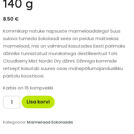
140 g
8.50
€
Kommikarp natuke napsuste marmelaadidega! Suus
sulava tumeda šokolaadi sees on peidus maitsekas
marmelaad, mis on valminud kasutades Eesti parimaks
džinniks tunnistatud murakatega destilleeritud Tohi
Cloudberry Mist Nordic Dry džinni. Džinniga kommide
retsept kasutab suures osas mahepõllumajanduslikku
päritolu koostisosi.
Karbis on 16 kompvekki.
Lisa korvi
Kategooria:
Marmelaad šokolaadis