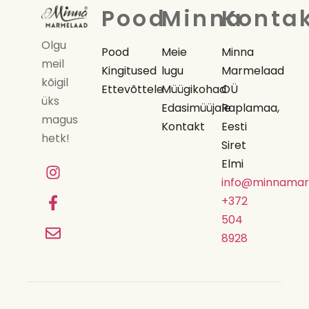
Pood
Minna
Konta
Olgu
Pood
Meie
Minna
meil
Kingitused
lugu
Marmelaad
kõigil
Ettevõttele
Müügikohad
OÜ
üks
Edasimüüjale
Raplamaa,
magus
Kontakt
Eesti
hetk!
Siret
Elmi
info@minnamar
+372
504
8928