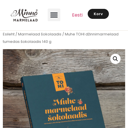
Korv
Eesti
Esileht
/
Marmelaad šokolaadis
/ Muhe TOHI džinnimarmelaad
tumedas šokolaadis 140 g