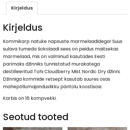
Kirjeldus
Kirjeldus
Kommikarp natuke napsuste marmelaadidega! Suus
sulava tumeda šokolaadi sees on peidus maitsekas
marmelaad, mis on valminud kasutades Eesti
parimaks džinniks tunnistatud murakatega
destilleeritud Tohi Cloudberry Mist Nordic Dry džinni.
Džinniga kommide retsept kasutab suures osas
mahepõllumajanduslikku päritolu koostisosi.
Karbis on 16 kompvekki.
Seotud tooted