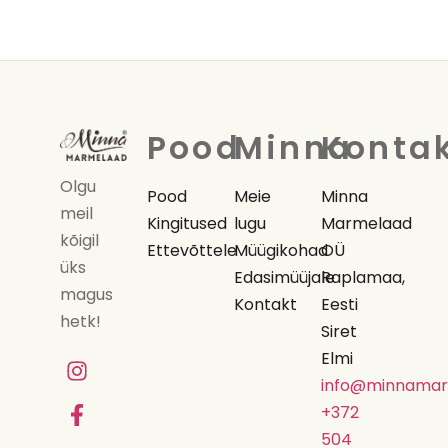
Pood
Minna
Konta
Olgu
Pood
Meie
Minna
meil
Kingitused
lugu
Marmelaad
kõigil
Ettevõttele
Müügikohad
OÜ
üks
Edasimüüjale
Raplamaa,
magus
Kontakt
Eesti
hetk!
Siret
Elmi
info@minnamar
+372
504