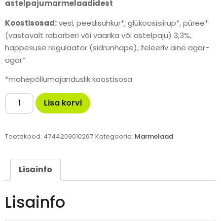
astelpajumarmelaadidest
Koostisosad:
vesi, peedisuhkur*, glükoosisiirup*, püree*
(vastavalt rabarberi või vaarika või astelpaju) 3,3%,
happesuse regulaator (sidrunhape), želeeriv aine agar-
agar*
*mahepõllumajanduslik koostisosa
Lisa korvi
Tootekood:
4744209010267
Kategooria:
Marmelaad
Lisainfo
Lisainfo