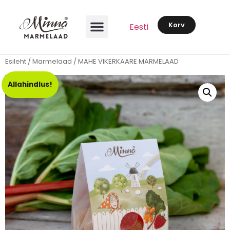
Korv
Eesti
Esileht
/
Marmelaad
/ MAHE VIKERKAARE MARMELAAD
Allahindlus!